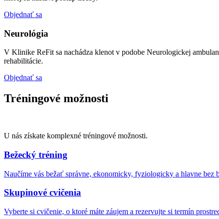
Objednať sa
Neurológia
V Klinike ReFit sa nachádza klenot v podobe Neurologickej ambulan
rehabilitácie.
Objednať sa
Tréningové
možnosti
U nás získate komplexné tréningové možnosti.
Bežecký tréning
Naučíme vás bežať správne, ekonomicky, fyziologicky a hlavne bez bo
Skupinové cvičenia
Vyberte si cvičenie, o ktoré máte záujem a rezervujte si termín prostr