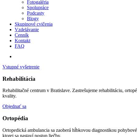
Fotogaléria
Spolupráce
Podcasty
Blogy
Skupinové cvičenia
Vzdelávanie
Cenník
Kontakt
FAQ
Vstupné vyšetrenie
Rehabilitácia
Rehabilitačné centrum v Bratislave. Zastrešujeme rehabilitáciu, ortopé
kvality.
Objednať sa
Ortopédia
Ortopedická ambulancia sa zaoberá hĺbkovou diagnostikou pohybového 
ktorej sa nastaví postup liečby.