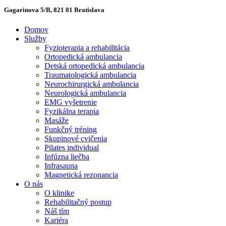
Gagarinova 5/B, 821 01 Bratislava
Domov
Služby
Fyzioterapia a rehabilitácia
Ortopedická ambulancia
Detská ortopedická ambulancia
Traumatologická ambulancia
Neurochirurgická ambulancia
Neurologická ambulancia
EMG vyšetrenie
Fyzikálna terapia
Masáže
Funkčný tréning
Skupinové cvičenia
Pilates individual
Infúzna liečba
Infrasauna
Magnetická rezonancia
O nás
O klinike
Rehabilitačný postup
Náš tím
Kariéra