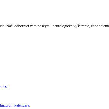
cie. Naši odborníci vám poskytnú neurologické vyšetrenie, zhodnoten
lestí.
edníctvom kalendára.