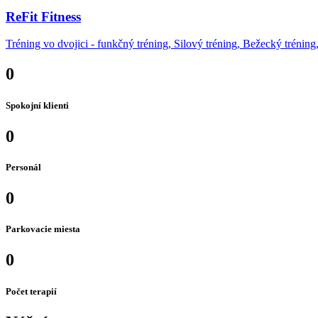
ReFit Fitness
Tréning vo dvojici - funkčný tréning, Silový tréning, Bežecký tréning
0
Spokojní klienti
0
Personál
0
Parkovacie miesta
0
Počet terapií