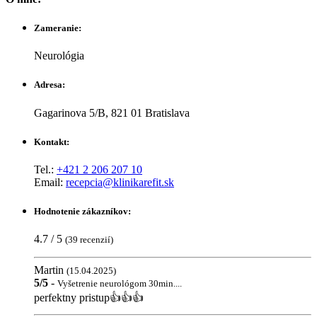
Zameranie:
Neurológia
Adresa:
Gagarinova 5/B, 821 01 Bratislava
Kontakt:
Tel.:
+421 2 206 207 10
Email:
recepcia@klinikarefit.sk
Hodnotenie zákazníkov:
4.7 / 5
(39 recenzií)
Martin
(15.04.2025)
5/5
-
Vyšetrenie neurológom 30min....
perfektny pristup👍👍👍