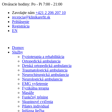
Otváracie hodiny: Po - Pi 7:00 - 21:00
Zavolajte nám
+421 2 206 207 10
recepcia@klinikarefit.sk
Prihlásenie
Registrácia
EN
Domov
Služby
Fyzioterapia a rehabilitácia
Ortopedická ambulancia
Detská ortopedická ambulancia
Traumatologická ambulancia
Neurochirurgická ambulancia
Neurologická ambulancia
EMG vyšetrenie
Fyzikálna terapia
Masáže
Funkčný tréning
Skupinové cvičenia
Pilates individual
Infúzna liečba