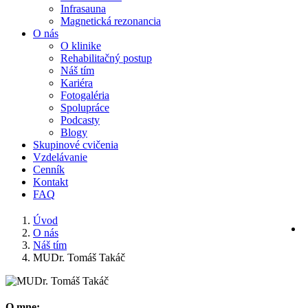
Infrasauna
Magnetická rezonancia
O nás
O klinike
Rehabilitačný postup
Náš tím
Kariéra
Fotogaléria
Spolupráce
Podcasty
Blogy
Skupinové cvičenia
Vzdelávanie
Cenník
Kontakt
FAQ
Úvod
O nás
Náš tím
MUDr. Tomáš Takáč
O mne: