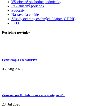
Všeobecné obchodné podmienky
Reklamačný poriadok
Podcasty
Nastavenia cookies
Zásady ochrany osobných údajov (GDPR)
FAQ
Posledné novinky
Fyzioterapia v tehotenstve
05. Aug 2026
Zranenia pri florbale - ako k nim pristupovať?
23. Jul 2026