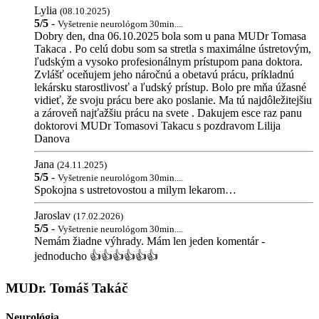
Lylia
(08.10.2025)
5/5
-
Vyšetrenie neurológom 30min....
Dobry den, dna 06.10.2025 bola som u pana MUDr Tomasa
Takaca . Po celú dobu som sa stretla s maximálne ústretovým,
ľudským a vysoko profesionálnym prístupom pana doktora.
Zvlášť oceňujem jeho náročnú a obetavú prácu, príkladnú
lekársku starostlivosť a ľudský prístup. Bolo pre mňa úžasné
vidieť, že svoju prácu bere ako poslanie. Ma tú najdôležitejšiu
a zároveň najťažšiu prácu na svete . Dakujem esce raz panu
doktorovi MUDr Tomasovi Takacu s pozdravom Lilija
Danova
Jana
(24.11.2025)
5/5
-
Vyšetrenie neurológom 30min....
Spokojna s ustretovostou a milym lekarom…
Jaroslav
(17.02.2026)
5/5
-
Vyšetrenie neurológom 30min....
Nemám žiadne výhrady. Mám len jeden komentár -
jednoducho 👍👍👍👍👍👍
MUDr. Tomáš Takáč
Neurológia