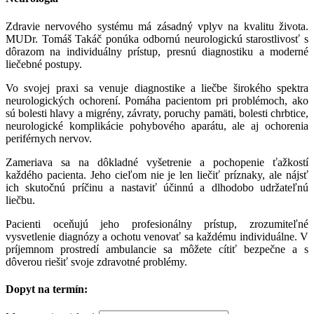
Zdravie nervového systému má zásadný vplyv na kvalitu života.
MUDr. Tomáš Takáč ponúka odbornú neurologickú starostlivosť s
dôrazom na individuálny prístup, presnú diagnostiku a moderné
liečebné postupy.
Vo svojej praxi sa venuje diagnostike a liečbe širokého spektra
neurologických ochorení. Pomáha pacientom pri problémoch, ako
sú bolesti hlavy a migrény, závraty, poruchy pamäti, bolesti chrbtice,
neurologické komplikácie pohybového aparátu, ale aj ochorenia
periférnych nervov.
Zameriava sa na dôkladné vyšetrenie a pochopenie ťažkostí
každého pacienta. Jeho cieľom nie je len liečiť príznaky, ale nájsť
ich skutočnú príčinu a nastaviť účinnú a dlhodobo udržateľnú
liečbu.
Pacienti oceňujú jeho profesionálny prístup, zrozumiteľné
vysvetlenie diagnózy a ochotu venovať sa každému individuálne. V
príjemnom prostredí ambulancie sa môžete cítiť bezpečne a s
dôverou riešiť svoje zdravotné problémy.
Dopyt na termín: