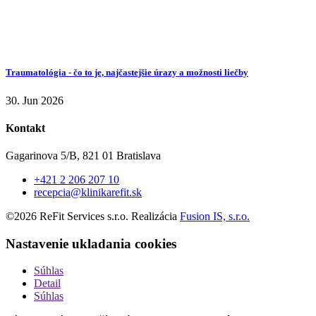
Traumatológia - čo to je, najčastejšie úrazy a možnosti liečby
30. Jun 2026
Kontakt
Gagarinova 5/B, 821 01 Bratislava
+421 2 206 207 10
recepcia@klinikarefit.sk
©2026 ReFit Services s.r.o. Realizácia
Fusion IS, s.r.o.
Nastavenie ukladania cookies
Súhlas
Detail
Súhlas