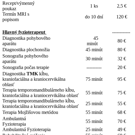
Recept/výmenný
1 ks
2,5 €
poukaz
Termín MRI s
do 10 dní
120 €
popisom
Hlavný fyzioterapeut
------------
Diagnostika pohybového
45
80 €
aparátu
minút
Diagnostika plochonožia
45 minút
80 €
Sonografia pohybového
30 minút
32 €
aparátu
Sonografia počas terapie
----------
20 €
Diagnostika
TMK
kĺbu,
kraniofaciálna a kraniocervikálna
75 minút
95 €
oblasť
Terapia temporomandibulárneho kĺbu,
55 minút
75 €
kraniofaciálna a kraniocervikálna oblasť
Terapia temporomandibulárneho kĺbu,
25 minút
55 €
kraniofaciálna a kraniocervikálna oblasť
Terapia Mojžišovou metódou
55 minút
68 €
Ambulantná
55 minút
70 €
Fyzioterapia
Ambulantná Fyzioterapia
25 minút
49 €