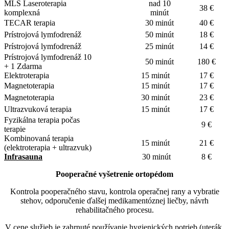
MLS Laseroterapia
nad 10
38 €
komplexná
minút
TECAR terapia
30 minút
40 €
Prístrojová lymfodrenáž
50 minút
18 €
Prístrojová lymfodrenáž
25 minút
14 €
Prístrojová lymfodrenáž 10
50 minút
180 €
+ 1 Zdarma
Elektroterapia
15 minút
17 €
Magnetoterapia
15 minút
17 €
Magnetoterapia
30 minút
23 €
Ultrazvuková terapia
15 minút
17 €
Fyzikálna terapia počas
9 €
terapie
Kombinovaná terapia
15 minút
21 €
(elektroterapia + ultrazvuk)
Infrasauna
30 minút
8 €
Pooperačné vyšetrenie ortopédom
Kontrola pooperačného stavu, kontrola operačnej rany a vybratie
stehov, odporučenie ďalšej medikamentóznej liečby, návrh
rehabilitačného procesu.
V cene služieb je zahrnuté používanie hygienických potrieb (uterák,