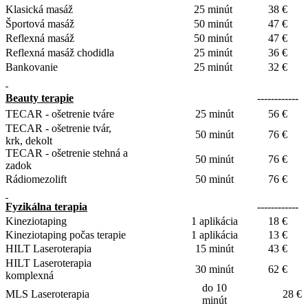
Klasická masáž
25 minút
38 €
Športová masáž
50 minút
47 €
Reflexná masáž
50 minút
47 €
Reflexná masáž chodidla
25 minút
36 €
Bankovanie
25 minút
32 €
Beauty terapie
------------
TECAR - ošetrenie tváre
25 minút
56 €
TECAR - ošetrenie tvár,
50 minút
76 €
krk, dekolt
TECAR - ošetrenie stehná a
50 minút
76 €
zadok
Rádiomezolift
50 minút
76 €
Fyzikálna terapia
------------
Kineziotaping
1 aplikácia
18 €
Kineziotaping počas terapie
1 aplikácia
13 €
HILT Laseroterapia
15 minút
43 €
HILT Laseroterapia
30 minút
62 €
komplexná
do 10
MLS Laseroterapia
28 €
minút