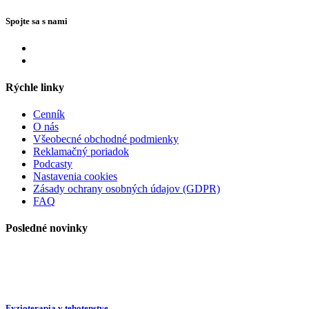
Spojte sa s nami
Rýchle linky
Cenník
O nás
Všeobecné obchodné podmienky
Reklamačný poriadok
Podcasty
Nastavenia cookies
Zásady ochrany osobných údajov (GDPR)
FAQ
Posledné novinky
Fyzioterapia v tehotenstve