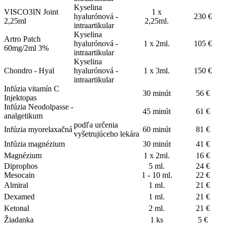
Kyselina
VISCO3IN Joint
1 x
hyalurónová -
230 €
2,25ml
2,25ml.
intraartikular
Kyselina
Artro Patch
hyalurónová -
1 x 2ml.
105 €
60mg/2ml 3%
intraartikular
Kyselina
Chondro - Hyal
hyalurónová -
1 x 3ml.
150 €
intraartikular
Infúzia vitamín C
30 minút
56 €
Injektopas
Infúzia Neodolpasse -
45 minút
61 €
analgetikum
podľa určenia
Infúzia myorelaxačná
60 minút
81 €
vyšetrujúceho lekára
Infúzia magnézium
30 minút
41 €
Magnézium
1 x 2ml.
16 €
Diprophos
5 ml.
24 €
Mesocain
1 - 10 ml.
22 €
Almiral
1 ml.
21 €
Dexamed
1 ml.
21 €
Ketonal
2 ml.
21 €
Žiadanka
1 ks
5 €