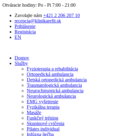
Otváracie hodiny: Po - Pi 7:00 - 21:00
Zavolajte nám
+421 2 206 207 10
recepcia@klinikarefit.sk
Prihlásenie
Registrácia
EN
Domov
Služby
Fyzioterapia a rehabilitácia
Ortopedická ambulancia
Detská ortopedická ambulancia
Traumatologická ambulancia
Neurochirurgická ambulancia
Neurologická ambulancia
EMG vyšetrenie
Fyzikálna terapia
Masáže
Funkčný tréning
Skupinové cvičenia
Pilates individual
Infúzna liečba