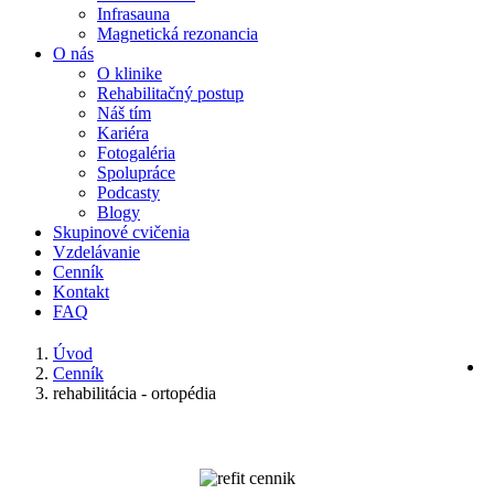
Infrasauna
Magnetická rezonancia
O nás
O klinike
Rehabilitačný postup
Náš tím
Kariéra
Fotogaléria
Spolupráce
Podcasty
Blogy
Skupinové cvičenia
Vzdelávanie
Cenník
Kontakt
FAQ
Úvod
Cenník
rehabilitácia - ortopédia