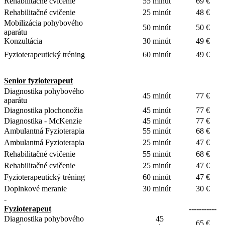
Rehabilitačné cvičenie
55 minút
69 €
Rehabilitačné cvičenie
25 minút
48 €
Mobilizácia pohybového
50 minút
50 €
aparátu
Konzultácia
30 minút
49 €
Fyzioterapeutický tréning
60 minút
49 €
Senior fyzioterapeut
Diagnostika pohybového
45 minút
77 €
aparátu
Diagnostika plochonožia
45 minút
77 €
Diagnostika - McKenzie
45 minút
77 €
Ambulantná Fyzioterapia
55 minút
68 €
Ambulantná Fyzioterapia
25 minút
47 €
Rehabilitačné cvičenie
55 minút
68 €
Rehabilitačné cvičenie
25 minút
47 €
Fyzioterapeutický tréning
60 minút
47 €
Doplnkové meranie
30 minút
30 €
-
Fyzioterapeut
-----------
Diagnostika pohybového
45
65 €