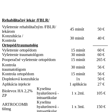
Rehabilitačný lekár /FBLR/
Vyšetrenie rehabilitačným /FBLR/
45 minút
50 €
lekárom
Konzultácia /
30 minút
40 €
Kontrola
Ortopéd/traumatológ
------------
Vyšetrenie ortopédom
15 minút
60 €
Vyšetrenie traumatológom
30 minút
60 €
Pooperačné vyšetrenie ortopédom
15 minút
265 €
Kontrola
30 minút
56 €
traumatológom
Kontrola ortopédom
15 minút
56 €
Doplnková konzultácia
1x
50 €
Aplikácia injekcie
1 aplikácia
27 €
Kyselina
Biolevox HA 2,2%
hyalurónová -
1 x 2ml.
105 €
ZP
intraartikular
Kyselina
ARTROCOMB
hyalurónová -
1 x 3ml.
150 €
60mg
intraartikular