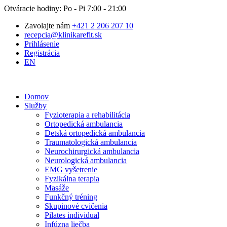
Otváracie hodiny: Po - Pi 7:00 - 21:00
Zavolajte nám
+421 2 206 207 10
recepcia@klinikarefit.sk
Prihlásenie
Registrácia
EN
Domov
Služby
Fyzioterapia a rehabilitácia
Ortopedická ambulancia
Detská ortopedická ambulancia
Traumatologická ambulancia
Neurochirurgická ambulancia
Neurologická ambulancia
EMG vyšetrenie
Fyzikálna terapia
Masáže
Funkčný tréning
Skupinové cvičenia
Pilates individual
Infúzna liečba