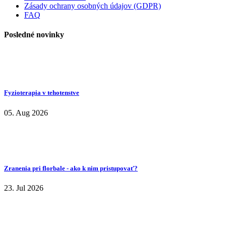
Zásady ochrany osobných údajov (GDPR)
FAQ
Posledné novinky
Fyzioterapia v tehotenstve
05. Aug 2026
Zranenia pri florbale - ako k nim pristupovať?
23. Jul 2026