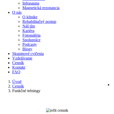
Infrasauna
Magnetická rezonancia
O nás
O klinike
Rehabilitačný postup
Náš tím
Kariéra
Fotogaléria
Spolupráce
Podcasty
Blogy
Skupinové cvičenia
Vzdelávanie
Cenník
Kontakt
FAQ
Úvod
Cenník
Funkčné tréningy