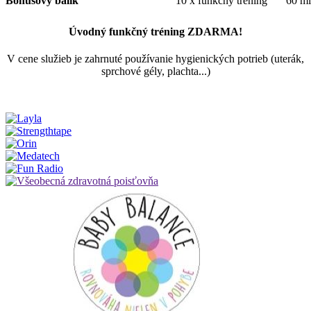
Bonusový balík
10 x funkčný tréning
60 mi
Úvodný funkčný tréning ZDARMA!
V cene služieb je zahrnuté používanie hygienických potrieb (uterák,
sprchové gély, plachta...)