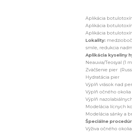
Aplikácia botulotoxín
Aplikácia botulotoxín
Aplikácia botulotoxín
Lokality:
medziobočie
smile, redukcia nad
Aplikácia kyseliny 
Neauvia/Teosyal (1 m
Zväčšenie pier (Russi
Hydratácia pie
Výplň vrások nad per
Výplň očného okolia
Výplň nazolabiálnych
Modelácia lícnych ko
Modelácia sánky a
Špeciálne procedú
Výživa očného okoli