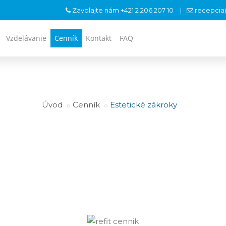
Zavolajte nám
+421 2 206 207 10
recepcia@
Vzdelávanie
Cenník
Kontakt
FAQ
Úvod
Cenník
Estetické zákroky