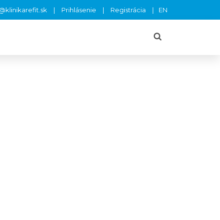
klinikarefit.sk
Prihlásenie
Registrácia
EN