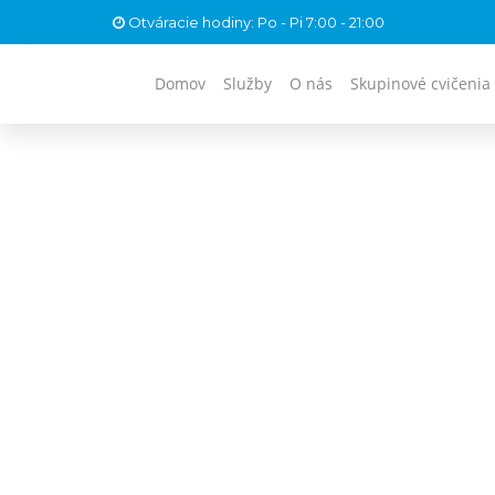
Otváracie hodiny: Po - Pi 7:00 - 21:00
Domov
Služby
O nás
Skupinové cvičenia