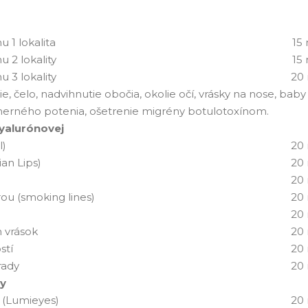
u 1 lokalita
15
u 2 lokality
15
u 3 lokality
20 
, čelo, nadvihnutie obočia, okolie očí, vrásky na nose, ba
merného potenia, ošetrenie migrény botulotoxínom.
hyalurónovej
l)
20 
an Lips)
20 
r
20 
ou (smoking lines)
20 
20 
 vrások
20 
stí
20 
 brady
20 
ry
a (Lumieyes)
20 